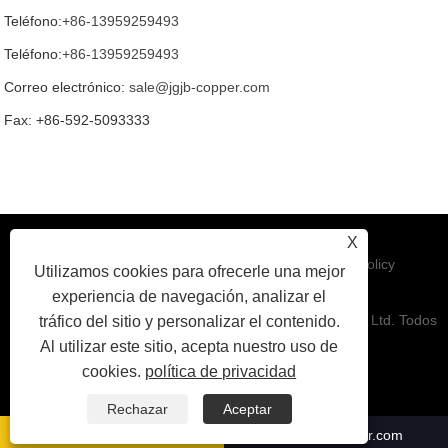
Teléfono:
+86-13959259493
Teléfono:
+86-13959259493
Correo electrónico:
sale@jgjb-copper.com
Fax: +86-592-5093333
X
Enlaces
|
Sitemap
|
RSS
|
XML
|
Privacy Policy
Utilizamos cookies para ofrecerle una mejor
experiencia de navegación, analizar el
Copyright © 2025 Xiamen jinguo Jinbei Cable Sales Co., Ltd. Todos
tráfico del sitio y personalizar el contenido.
Al utilizar este sitio, acepta nuestro uso de
cookies.
política de privacidad
los derechos reservados.
Rechazar
Aceptar
+86-13959259493
sale@jgjb-copper.com