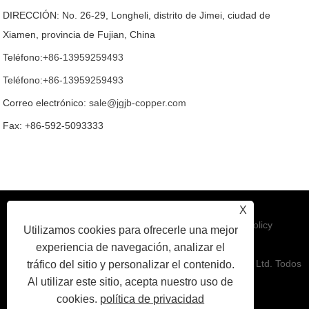
DIRECCIÓN: No. 26-29, Longheli, distrito de Jimei, ciudad de
Xiamen, provincia de Fujian, China
Teléfono:
+86-13959259493
Teléfono:
+86-13959259493
Correo electrónico:
sale@jgjb-copper.com
Fax: +86-592-5093333
X
Enlaces
|
Sitemap
|
RSS
|
XML
|
Privacy Policy
Utilizamos cookies para ofrecerle una mejor
experiencia de navegación, analizar el
Copyright © 2025 Xiamen jinguo Jinbei Cable Sales Co., Ltd. Todos
tráfico del sitio y personalizar el contenido.
Al utilizar este sitio, acepta nuestro uso de
cookies.
política de privacidad
los derechos reservados.